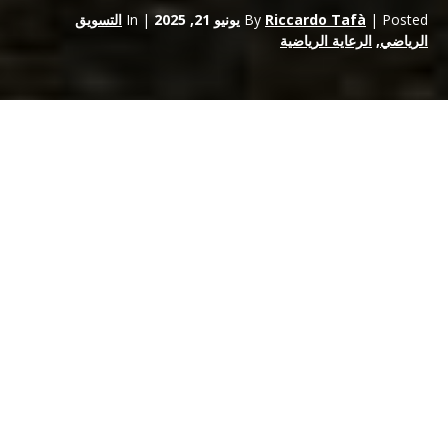
| Posted
Riccardo Tafà
By
يونيو 21, 2025
| In
التسويق
الرياضي
,
الرعاية الرياضية
الفوز الأخير
لسكوديريا فيراري
في سباق
سباق لومان 24 ساعة
لم يكن
أقل من زلزال. لطالما كانت
فيراري
اسماً مألوفاً في عالم رياضة
السيارات منذ ما يقرب من قرن من الزمان، ولكن انتصارها المثير
للإعجاب في حلبة لومان، بعد مرور ما يقرب من 50 عاماً على آخر
انتصار لها، هو شهادة على مثابرتها وتميزها الهندسي ونسبها الذي لا مثيل
له في السباقات. هذا الفوز، خاصةً في فئة سيارات الهايبر كار التي
أُدخلت حديثاً في
بطولة العالم للتحمّل (WEC)
ليس إنجازاً على حلبة
السباق فحسب، بل له أهمية كبيرة بالنسبة لجهود فيراري التسويقية
ومكانة علامتها التجارية.
بعض التاريخ