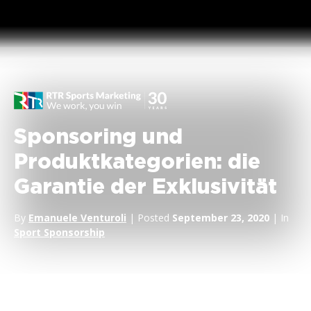
Sponsoring und
Produktkategorien: die
Garantie der Exklusivität
By
Emanuele Venturoli
| Posted
September 23, 2020
| In
Sport Sponsorship