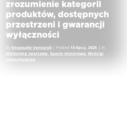
zrozumienie kategorii
produktów, dostępnych
przestrzeni i gwarancji
wyłączności
By
Emanuele Venturoli
| Posted
10 lipca, 2025
| In
Marketing sportowy
,
Sporty motorowe
,
Wyścigi
samochodowe
Jedną z pierwszych kontroli, jakie należy przeprowadzić przy
rozpoczynaniu programu
sponsoringu sportowego
, jest
dostępność
kategorii produktów
.
Pierwsze pytanie, na które powinniśmy odpowiedzieć, brzmi: