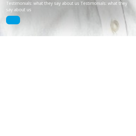
Testimonials: what they say about us Testimonials: what they
say about us
Özellikler ve sürümler hakkında güncel kalmak için bültenimize
katılın.
Submit
Abone olarak Gizlilik Politikamızı kabul etmiş ve firmamızdan