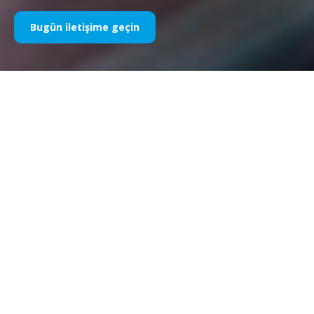
Bugün iletişime geçin
Yıllardır Spor Sponsorluğumuz
Aşağıda yıllara göre işlerimizin bir kısmını bulabilirsiniz. 1995’teki
Williams F1 sponsorluğundan bugüne kadar, spor
pazarlamasıyla ilgili her şeye olan tutkumuz değişmeden kalıyor
ve bu süreçte müşterilerimiz ve ortaklarımızla elde ettiğimiz
başarı da aynı şekilde devam ediyor. Müşterilerimizin
portföyünü keşfetmek istiyorsanız lütfen web sitemizin
“müşteriler” bölümüne bakın.
Bugün iletişime geçin