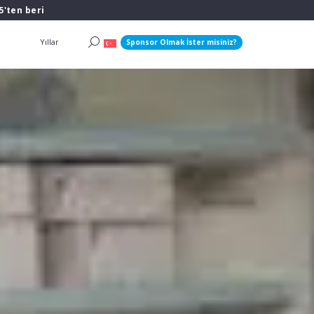
5'ten beri
Yıllar
Sponsor Olmak İster misiniz?