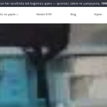
un her tarafında tek bağımsız ajans — sponsor, takım ve şampiyona,
199
Biz ne yaptık
Neden RTR?
Blog
Kişiler