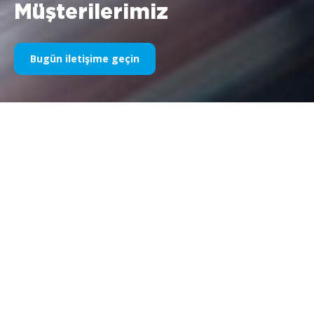
Müşterilerimiz
Bugün iletişime geçin
Yıllardır Spor Sponsorluğumuz
Aşağıda yıllara göre işlerimizin bir kısmını bulabilirsiniz. 1995’teki
Williams F1 sponsorluğundan bugüne kadar, spor
pazarlamasıyla ilgili her şeye olan tutkumuz değişmeden kalıyor
ve bu süreçte müşterilerimiz ve ortaklarımızla elde ettiğimiz
başarı da aynı şekilde devam ediyor. Müşterilerimizin
portföyünü keşfetmek istiyorsanız lütfen web sitemizin
“müşteriler” bölümüne bakın.