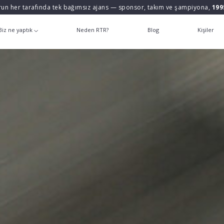
un her tarafında tek bağımsız ajans — sponsor, takım ve şampiyona,
199
Biz ne yaptık
Neden RTR?
Blog
Kişiler