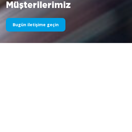
Müşterilerimiz
Bugün iletişime geçin
Yıllardır Spor Sponsorluğumuz
Aşağıda yıllara göre işlerimizin bir kısmını bulabilirsiniz. 1995’teki
Williams F1 sponsorluğundan bugüne kadar, spor
pazarlamasıyla ilgili her şeye olan tutkumuz değişmeden kalıyor
ve bu süreçte müşterilerimiz ve ortaklarımızla elde ettiğimiz
başarı da aynı şekilde devam ediyor. Müşterilerimizin
portföyünü keşfetmek istiyorsanız lütfen web sitemizin
“müşteriler” bölümüne bakın.