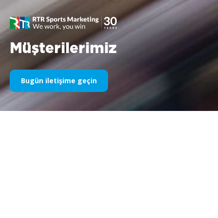
Müşterilerimiz
Bugün iletişime geçin
Yıllardır Spor Sponsorluğumuz
Aşağıda yıllara göre işlerimizin bir kısmını bulabilirsiniz. 1995’teki
Williams F1 sponsorluğundan bugüne kadar, spor
pazarlamasıyla ilgili her şeye olan tutkumuz değişmeden kalıyor
ve bu süreçte müşterilerimiz ve ortaklarımızla elde ettiğimiz
başarı da aynı şekilde devam ediyor. Müşterilerimizin