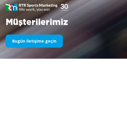
Müşterilerimiz
Bugün iletişime geçin
Yıllardır Spor Sponsorluğumuz
Aşağıda yıllara göre işlerimizin bir kısmını bulabilirsiniz. 1995’teki
Williams F1 sponsorluğundan bugüne kadar, spor
pazarlamasıyla ilgili her şeye olan tutkumuz değişmeden kalıyor
ve bu süreçte müşterilerimiz ve ortaklarımızla elde ettiğimiz
başarı da aynı şekilde devam ediyor. Müşterilerimizin
portföyünü keşfetmek istiyorsanız lütfen web sitemizin