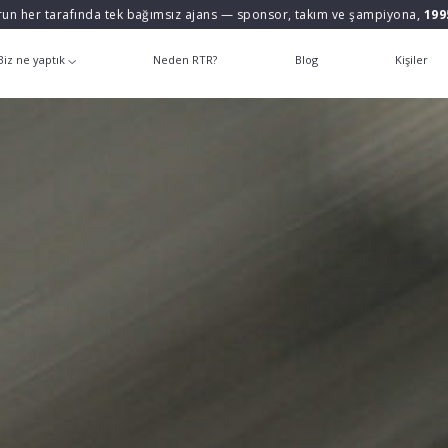
un her tarafında tek bağımsız ajans — sponsor, takım ve şampiyona,
199
Biz ne yaptık
Neden RTR?
Blog
Kişiler