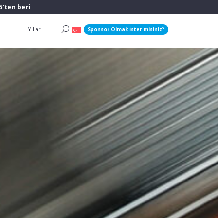
5'ten beri
Yıllar
Sponsor Olmak İster misiniz?