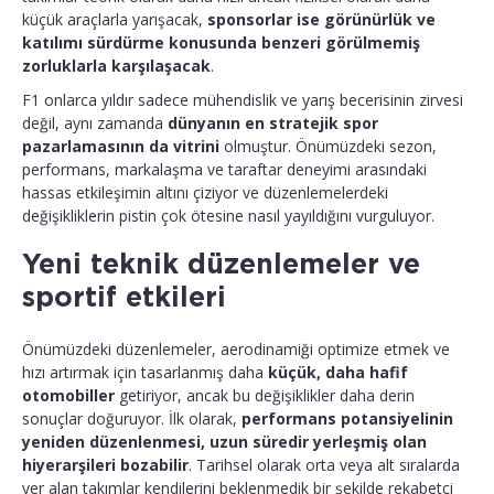
küçük araçlarla yarışacak,
sponsorlar ise görünürlük ve
katılımı sürdürme konusunda benzeri görülmemiş
zorluklarla karşılaşacak
.
F1 onlarca yıldır sadece mühendislik ve yarış becerisinin zirvesi
değil, aynı zamanda
dünyanın en stratejik spor
pazarlamasının da vitrini
olmuştur. Önümüzdeki sezon,
performans, markalaşma ve taraftar deneyimi arasındaki
hassas etkileşimin altını çiziyor ve düzenlemelerdeki
değişikliklerin pistin çok ötesine nasıl yayıldığını vurguluyor.
Yeni teknik düzenlemeler ve
sportif etkileri
Önümüzdeki düzenlemeler, aerodinamiği optimize etmek ve
hızı artırmak için tasarlanmış daha
küçük, daha hafif
otomobiller
getiriyor, ancak bu değişiklikler daha derin
sonuçlar doğuruyor. İlk olarak,
performans potansiyelinin
yeniden düzenlenmesi, uzun süredir yerleşmiş olan
hiyerarşileri bozabilir
. Tarihsel olarak orta veya alt sıralarda
yer alan takımlar kendilerini beklenmedik bir şekilde rekabetçi