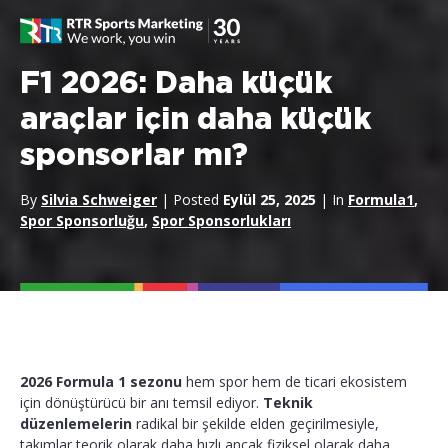
F1 2026: Daha küçük
araçlar için daha küçük
sponsorlar mı?
By
Silvia Schweiger
| Posted
Eylül 25, 2025
| In
Formula1
,
Spor Sponsorluğu
,
Spor Sponsorlukları
2026 Formula 1 sezonu
hem spor hem de ticari ekosistem
için dönüştürücü bir anı temsil ediyor.
Teknik
düzenlemelerin
radikal bir şekilde elden geçirilmesiyle,
takımlar teorik olarak daha hızlı ancak fiziksel olarak daha