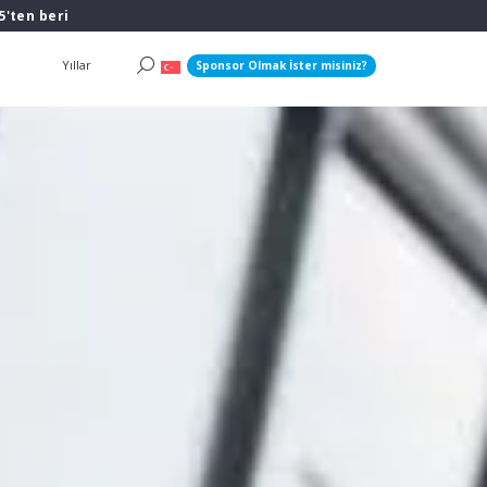
5'ten beri
Yıllar
Sponsor Olmak İster misiniz?