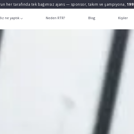
un her tarafında tek bağımsız ajans — sponsor, takım ve şampiyona,
199
Biz ne yaptık
Neden RTR?
Blog
Kişiler