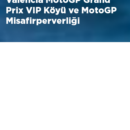
Valencia MotoGP Grand
Prix VIP Köyü ve MotoGP
Misafirperverliği
20 -22 Kasım 2026 Ricardo
Tormo, Valensiya
MotoGP VIP Köyü fiyatları
Cumartesi + Pazar: 2.395 € + %21 KDV