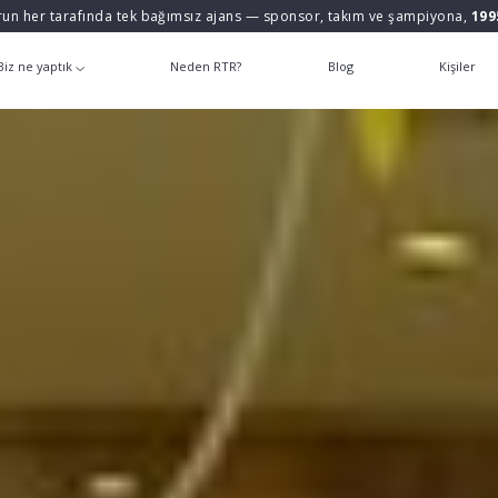
un her tarafında tek bağımsız ajans — sponsor, takım ve şampiyona,
199
Biz ne yaptık
Neden RTR?
Blog
Kişiler