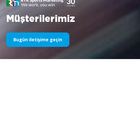
Müşterilerimiz
Bugün iletişime geçin
Yıllardır Spor Sponsorluğumuz
Aşağıda yıllara göre işlerimizin bir kısmını bulabilirsiniz. 1995’teki
Williams F1 sponsorluğundan bugüne kadar, spor
pazarlamasıyla ilgili her şeye olan tutkumuz değişmeden kalıyor
ve bu süreçte müşterilerimiz ve ortaklarımızla elde ettiğimiz
başarı da aynı şekilde devam ediyor. Müşterilerimizin
portföyünü keşfetmek istiyorsanız lütfen web sitemizin
“müşteriler” bölümüne bakın.