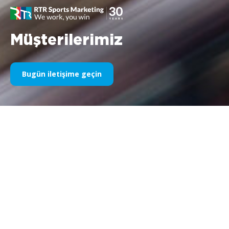
Müşterilerimiz
Bugün iletişime geçin
Yıllardır Spor Sponsorluğumuz
Aşağıda yıllara göre işlerimizin bir kısmını bulabilirsiniz. 1995’teki
Williams F1 sponsorluğundan bugüne kadar, spor
pazarlamasıyla ilgili her şeye olan tutkumuz değişmeden kalıyor
ve bu süreçte müşterilerimiz ve ortaklarımızla elde ettiğimiz
başarı da aynı şekilde devam ediyor. Müşterilerimizin
portföyünü keşfetmek istiyorsanız lütfen web sitemizin