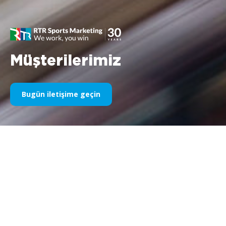
Müşterilerimiz
Bugün iletişime geçin
Yıllardır Spor Sponsorluğumuz
Aşağıda yıllara göre işlerimizin bir kısmını bulabilirsiniz. 1995’teki
Williams F1 sponsorluğundan bugüne kadar, spor
pazarlamasıyla ilgili her şeye olan tutkumuz değişmeden kalıyor
ve bu süreçte müşterilerimiz ve ortaklarımızla elde ettiğimiz