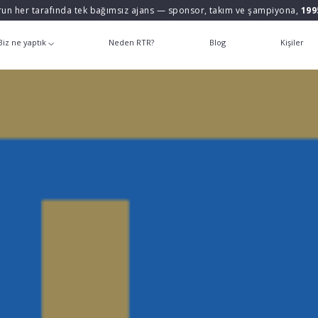
un her tarafında tek bağımsız ajans — sponsor, takım ve şampiyona,
199
Biz ne yaptık
Neden RTR?
Blog
Kişiler