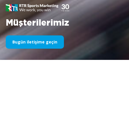
Müşterilerimiz
Bugün iletişime geçin
Yıllardır Spor Sponsorluğumuz
Aşağıda yıllara göre işlerimizin bir kısmını bulabilirsiniz. 1995’teki
Williams F1 sponsorluğundan bugüne kadar, spor
pazarlamasıyla ilgili her şeye olan tutkumuz değişmeden kalıyor
ve bu süreçte müşterilerimiz ve ortaklarımızla elde ettiğimiz
başarı da aynı şekilde devam ediyor. Müşterilerimizin
portföyünü keşfetmek istiyorsanız lütfen web sitemizin