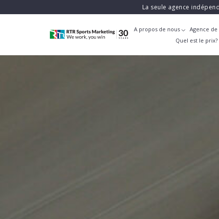
La seule agence indépend
A propos de nous
Agence de 
Quel est le prix?