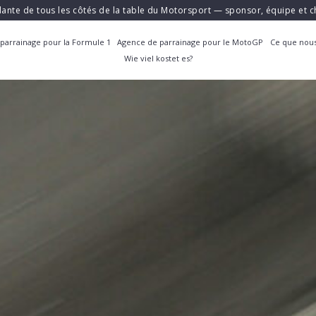
ante de tous les côtés de la table du Motorsport — sponsor, équipe et
parrainage pour la Formule 1
Agence de parrainage pour le MotoGP
Ce que nous
Wie viel kostet es?