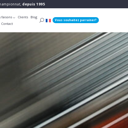
 championnat,
depuis 1995
 faisons
Clients
Blog
Vous souhaitez parrainer?
Contact