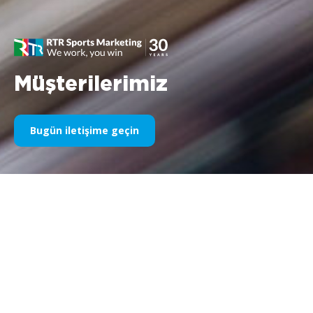
Müşterilerimiz
Bugün iletişime geçin
Yıllardır Spor Sponsorluğumuz
Aşağıda yıllara göre işlerimizin bir kısmını bulabilirsiniz. 1995’teki
Williams F1 sponsorluğundan bugüne kadar, spor
pazarlamasıyla ilgili her şeye olan tutkumuz değişmeden kalıyor
ve bu süreçte müşterilerimiz ve ortaklarımızla elde ettiğimiz