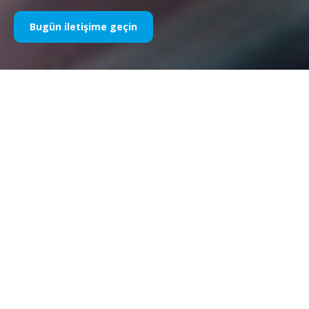
Bugün iletişime geçin
Yıllardır Spor Sponsorluğumuz
Aşağıda yıllara göre işlerimizin bir kısmını bulabilirsiniz. 1995’teki
Williams F1 sponsorluğundan bugüne kadar, spor
pazarlamasıyla ilgili her şeye olan tutkumuz değişmeden kalıyor
ve bu süreçte müşterilerimiz ve ortaklarımızla elde ettiğimiz
başarı da aynı şekilde devam ediyor. Müşterilerimizin
portföyünü keşfetmek istiyorsanız lütfen web sitemizin
“müşteriler” bölümüne bakın.
Bugün iletişime geçin