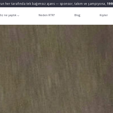
un her tarafında tek bağımsız ajans — sponsor, takım ve şampiyona,
199
Biz ne yaptık
Neden RTR?
Blog
Kişiler