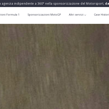
a agenzia indipendente a 360° nella sponsorizzazione del Motorsport,
da
zioni Formula 1
Sponsorizzazioni MotoGP
Altri servizi
Case Histor