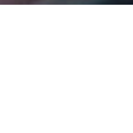
La nostra sponsorizzazione
sportiva nel corso degli anni
Di seguito trovate una selezione dei nostri lavori suddivisi per
anni. Dalla
sponsorizzazione
della Williams F1
nel 1995 fino
ad oggi, la nostra passione per tutto ciò che riguarda
il
marketing sportivo
rimane invariata, così come il successo
che abbiamo ottenuto con i nostri clienti e partner lungo il
percorso. Se desideri esplorare il portafoglio dei nostri clienti,
fai riferimento alla sezione “clienti” del nostro sito web
Mettiti in contatto oggi
I nostri marchi