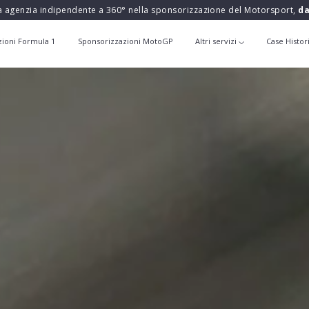
a agenzia indipendente a 360° nella sponsorizzazione del Motorsport,
da
zioni Formula 1
Sponsorizzazioni MotoGP
Altri servizi
Case Histor