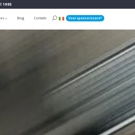
l 1995
ies
Blog
Contatti
Vuoi sponsorizzare?