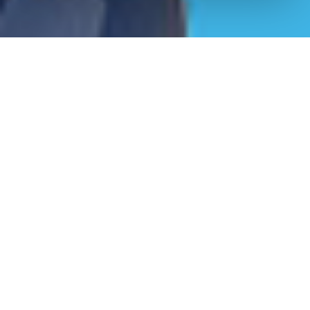
Brand Licensing: verso l’infinito
e oltre
Il
brand licensing
è un potente strumento di marketing, in
grado di trasferire i valori e il posizionamento di un brand su un
nuovo prodotto per aprire nuovi scenari commerciali e di
business. Fra tutti i vari tipi
di
licenze,
quelle
sportive
offrono l’opportunità di
raggiungere un target sempre più ampio e
trasversale esplorando i mercati toccati dai grandi campionati
e dalla fama delle più prestigiose personalità sportive.
RTR
Sports Marketing
, si avvale di uno staff altamente
competente con anni di esperienza nel settore, ed è in grado
di gestire il processo di licensing sportivo in tutte le sue fasi per
garantire la corretta valorizzazione del marchio e i migliori