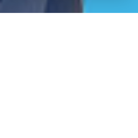
Lisensi Merek: menuju tak
terbatas dan seterusnya
The
lisensi merek
adalah alat pemasaran yang ampuh, yang
mampu mentransfer nilai dan pemosisian merek ke produk
baru untuk membuka skenario komersial dan bisnis baru.
Dari semua jenis
lisensi,
itu
olahraga
menawarkan
kesempatan untuk menjangkau kelompok sasaran yang lebih
luas dan lebih luas dengan menjelajahi pasar yang disentuh
oleh kejuaraan besar dan ketenaran tokoh olahraga yang
paling bergengsi.
RTR Sports Marketing
mempekerjakan
staf yang sangat kompeten dengan pengalaman bertahun-
tahun di sektor ini, dan mampu mengelola proses perizinan
olahraga di semua tahapannya untuk memastikan valorisasi
merek yang benar dan hasil ekonomi terbaik.
Piaggio, Ducati,
Acer, Abarth, dan VR46
adalah beberapa klien yang pernah