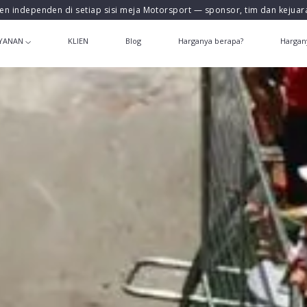
en independen di setiap sisi meja Motorsport — sponsor, tim dan kejua
YANAN
KLIEN
Blog
Harganya berapa?
Hargan