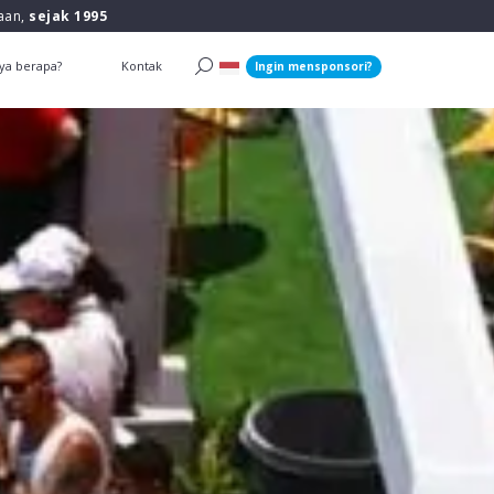
raan,
sejak 1995
ya berapa?
Kontak
Ingin mensponsori?