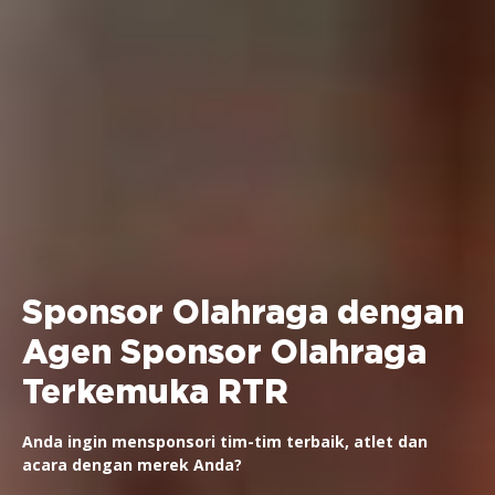
Sponsor Olahraga dengan
Agen Sponsor Olahraga
Terkemuka RTR
Anda ingin mensponsori tim-tim terbaik,
atlet dan
acara dengan merek Anda?