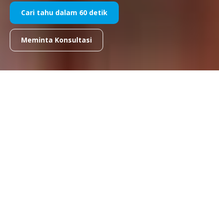
Cari tahu dalam 60 detik
Meminta Konsultasi
Tingkatkan visibilitas Anda,
posisikan ulang merek Anda,
menaklukkan pasar baru,
menciptakan peluang B2B
Di dunia di mana iklan tradisional menjadi semakin tidak
efektif*,
sponsorship olahraga
terbukti menjadi cara yang
sangat sukses untuk melibatkan audiens yang luas dan
melintang, menjaring audiens di tempat mereka menjalani