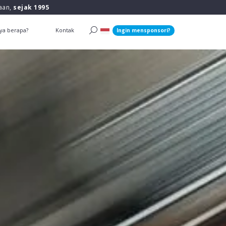
raan,
sejak 1995
ya berapa?
Kontak
Ingin mensponsori?