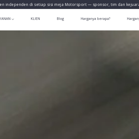
en independen di setiap sisi meja Motorsport — sponsor, tim dan kejua
YANAN
KLIEN
Blog
Harganya berapa?
Hargan