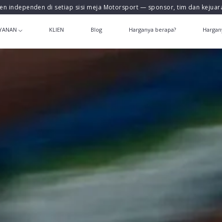
en independen di setiap sisi meja Motorsport — sponsor, tim dan kejua
YANAN
KLIEN
Blog
Harganya berapa?
Hargan