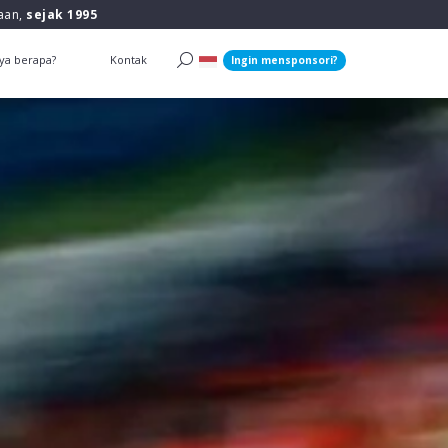
raan,
sejak 1995
ya berapa?
Kontak
Ingin mensponsori?