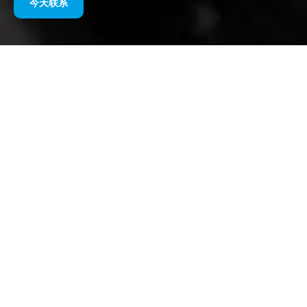
今天联系
石榴石贸易 X LCR 本田摩托锦标赛
摩托车锦标赛赞助：石榴石贸易
x 2022 年 LCR 本田摩托车锦标
赛车队
LCR Honda MotoGP
车队与
外汇交易
和电子学习平台
石榴