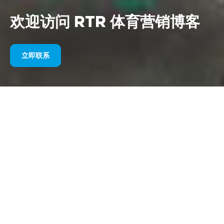
欢迎访问 RTR 体育营销博客
立即联系
欢迎访问 RTR 体育营销博客
立即联系
欢迎访问我们的体育营销博客，在这个在线平台上，您可以发现令
人兴奋的体育营销世界的最新趋势、策略和见解。 无论您是体育
迷、营销专家，还是希望利用体育的力量提升品牌的企业家，我们
的博客都能为您提供所需的知识和专业技能。 深入了解由行业专