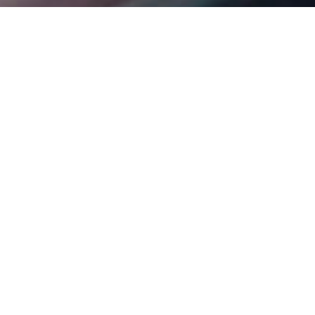
多年来我们的体育赞助
请在下面找到我们按年份划分的作品选集。从 1995 年赞助威廉姆
斯 F1 直到今天，我们对体育营销的热情始终没有改变，我们与客
户和合作伙伴一起取得的成功也始终没有改变。如果您想了解我们
客户的投资组合，请参阅我们网站的“客户”部分
今天联系
我们的品牌
年