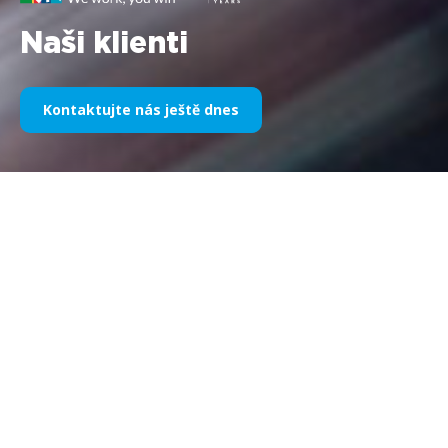
Naši klienti
Kontaktujte nás ještě dnes
Naše sportovní sponzoring v
průběhu let
Níže naleznete výběr naší práce rozdělený podle let. Od
sponzorství Williams F1 v roce 1995 do dneška se naše vášeň
pro všechny věci sportovního marketingu nezměnila, stejně
jako úspěch, kterého jsme si užili s našimi klienty a partnery.
Chcete-li prozkoumat portfolio našich klientů, přejděte prosím
do sekce „klienti“ na našem webu