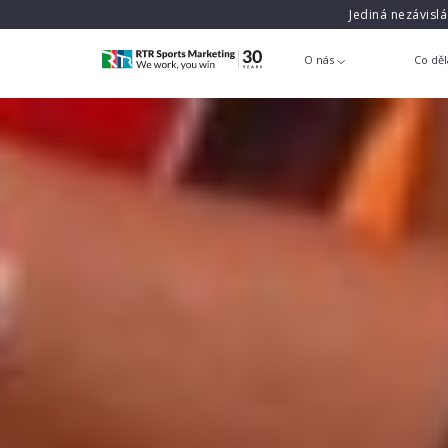
Jediná nezávisl
O nás
Co dě