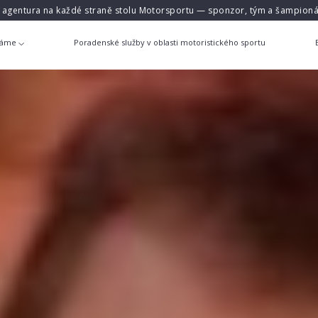
á agentura na každé straně stolu Motorsportu — sponzor, tým a šampioná
láme
Poradenské služby v oblasti motoristického sportu