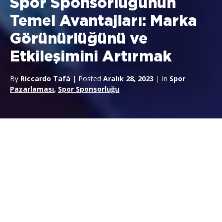
Spor Sponsorluğunun
Temel Avantajları: Marka
Görünürlüğünü ve
Etkileşimini Artırmak
By
Riccardo Tafà
| Posted
Aralık 28, 2023
| In
Spor
Pazarlaması
,
Spor Sponsorluğu
Günümüzün hızlı tempolu ve son derece rekabetçi iş
dünyasında bir adım önde olmak, olağanüstü ürün veya
hizmetlerden daha fazlasını gerektiriyor.
Başarılı şirketler
,
yalnızca hedef kitlelerinin dikkatini çekmekle kalmayıp aynı
zamanda kalıcı bir etki de yaratan
stratejik pazarlama
girişimlerinin gücünün
farkındadır. Zamana meydan okuyan