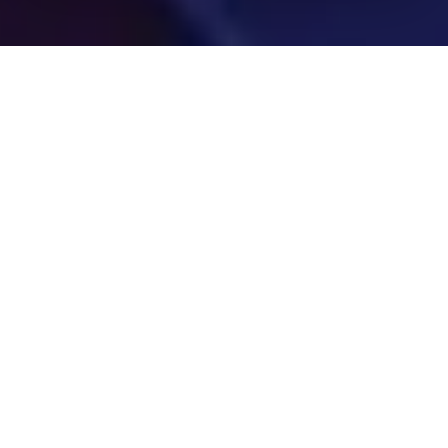
Dans le paysage commercial actuel, caractérisé par un rythme
rapide et une concurrence féroce, il ne suffit pas de proposer
des produits ou des services exceptionnels pour garder une
longueur d’avance. Les
entreprises qui réussissent
comprennent la puissance des initiatives de marketing
stratégique
qui non seulement captent l’attention de leur
public cible, mais créent également un impact durable. L’une de
ces stratégies puissantes qui a résisté à l’épreuve du temps est
le
le parrainage sportif
. Dans ce guide complet, nous examinons les principaux
avantages du parrainage sportif et la manière dont il peut
catapulter votre marque vers de nouveaux sommets.
Améliorer la visibilité des