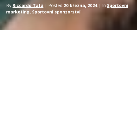
By
Riccardo Tafà
| Posted
20 března, 2024
| In
Sportovní
marketing
,
Sportovní sponzorství
Pokud uvažujete o investici do
sportovního sponzoringu
, je
důležité přesně vědět, jakých
obchodních výhod
můžete
dosáhnout.
Jednou z otázek, které jste si již jistě položili, je, jak vám
sportovní sponzoring
může pomoci oslovit vaše potenciální
zákazníky.
Nebo jak můžete zlepšit
návratnost investic
.
Nebo, což je ještě důležitější, jak můžete co nejlépe a
nejpřesněji využít všech
výhod sponzoringu
v
marketingovém plánu.
Pokusíme se vám co nejlépe vysvětlit
výhody investic do
této oblasti podnikání.