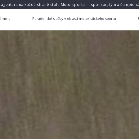
á agentura na každé straně stolu Motorsportu — sponzor, tým a šampioná
láme
Poradenské služby v oblasti motoristického sportu