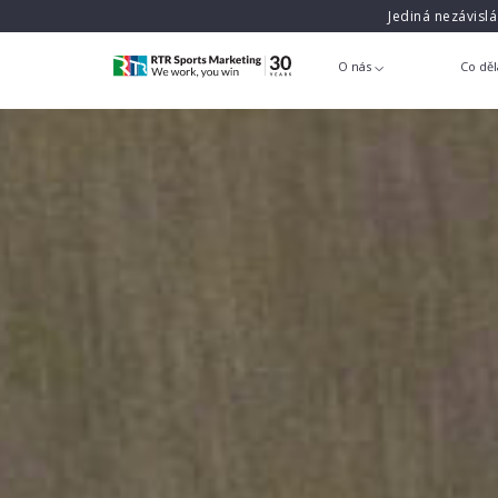
Jediná nezávisl
O nás
Co dě