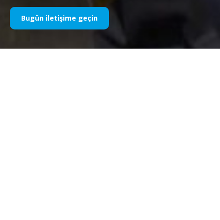
Bugün iletişime geçin
Corman, MotoGP Dünya Şampiyonası’nın acil tıbbi,
rehabilitasyon ve fizyoterapi tesisi Clinica Mobile ile üst
üste üçüncü kez sponsorluk anlaşması imzaladı. Corman
bir kez daha Kliniğin resmi ortağı olacak, bilgi ve
malzeme sağlayacak ve karşılığında dünyanın en prestijli
iki tekerlekli şampiyonası tarafından sunulan birçok
pazarlama ve iletişim avantajından yararlanacak.