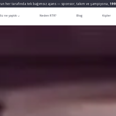
un her tarafında tek bağımsız ajans — sponsor, takım ve şampiyona,
199
Biz ne yaptık
Neden RTR?
Blog
Kişiler