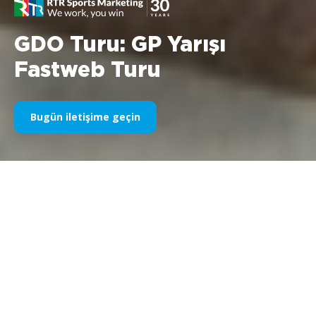
GDO Turu: GP Yarışı
Fastweb Turu
Bugün iletişime geçin
Şirket:
Fastweb
Konu: GP Yarışı FastwebTour 2008
Dönem: 2008
FASTWEB ve Yamaha, bu yıl bir kez daha RTR Sports