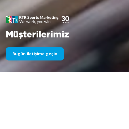
Müşterilerimiz
Bugün iletişime geçin
Yıllardır Spor Sponsorluğumuz
Aşağıda yıllara göre işlerimizin bir kısmını bulabilirsiniz. 1995’teki
Williams F1 sponsorluğundan bugüne kadar, spor
pazarlamasıyla ilgili her şeye olan tutkumuz değişmeden kalıyor
ve bu süreçte müşterilerimiz ve ortaklarımızla elde ettiğimiz