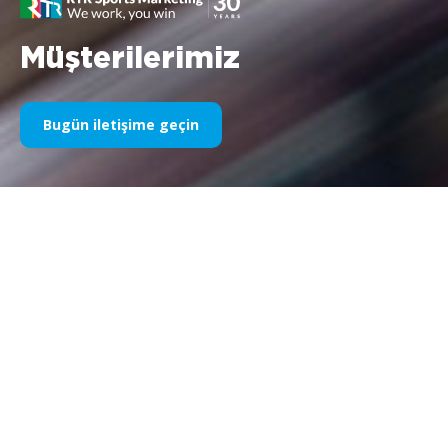
Müşterilerimiz
Bugün iletişime geçin
Yıllardır Spor Sponsorluğumuz
Aşağıda yıllara göre işlerimizin bir kısmını bulabilirsiniz. 1995’teki
Williams F1 sponsorluğundan bugüne kadar, spor
pazarlamasıyla ilgili her şeye olan tutkumuz değişmeden kalıyor
ve bu süreçte müşterilerimiz ve ortaklarımızla elde ettiğimiz
başarı da aynı şekilde devam ediyor. Müşterilerimizin
portföyünü keşfetmek istiyorsanız lütfen web sitemizin
“müşteriler” bölümüne bakın.