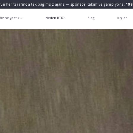
un her tarafında tek bağımsız ajans — sponsor, takım ve şampiyona,
199
Biz ne yaptık
Neden RTR?
Blog
Kişiler