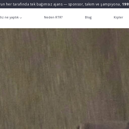
un her tarafında tek bağımsız ajans — sponsor, takım ve şampiyona,
199
Biz ne yaptık
Neden RTR?
Blog
Kişiler