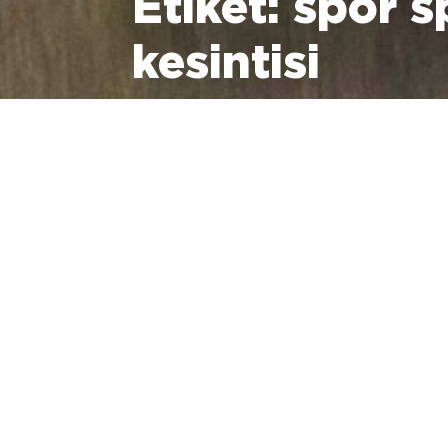
Etiket:
spor s
kesintisi