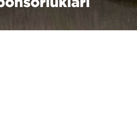
ponsorlukları
No posts found in this category.